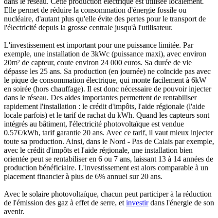
dans le réseau. Cette production électrique est utilisée localement.
Elle permet de réduire la consommation d'énergie fossile ou
nucléaire, d'autant plus qu'elle évite des pertes pour le transport de
l'électricité depuis la grosse centrale jusqu'à l'utilisateur.
L'investissement est important pour une puissance limitée. Par
exemple, une installation de 3kWc (puissance maxi), avec environ
20m² de capteur, coute environ 24 000 euros. Sa durée de vie
dépasse les 25 ans. Sa production (en journée) ne coïncide pas avec
le pique de consommation électrique, qui monte facilement à 6kW
en soirée (hors chauffage). Il est donc nécessaire de pouvoir injecter
dans le réseau. Des aides importantes permettent de rentabiliser
rapidement l'installation : le crédit d'impôts, l'aide régionale (l'aide
locale parfois) et le tarif de rachat du kWh. Quand les capteurs sont
intégrés au bâtiment, l'électricité photovoltaïque est vendue
0.57€/kWh, tarif garantie 20 ans. Avec ce tarif, il vaut mieux injecter
toute sa production. Ainsi, dans le Nord - Pas de Calais par exemple,
avec le crédit d'impôts et l'aide régionale, une installation bien
orientée peut se rentabiliser en 6 ou 7 ans, laissant 13 à 14 années de
production bénéficiaire. L'investissement est alors comparable à un
placement financier à plus de 6% annuel sur 20 ans.
Avec le solaire photovoltaïque, chacun peut participer à la réduction
de l'émission des gaz à effet de serre, et
investir
dans l'énergie de son
avenir.