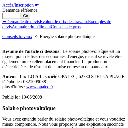
Accès/Inscription
☛
Demande référence
☰
Demande de devis
Evaluer le prix des travaux
Exemples de
devis
Annuaire du bâtiment
Conseils de pros
Conseils travaux
>> Energie solaire photovoltaîque
Résumé de l'article ci-dessous
: Le solaire photovoltaîque est un
moyen pour réaliser des économies d'énergie, mais il se révèle être
également un excellent placement financier. La production
d'électricité est le résultat de la mise en réseau de panneaux.
Auteur
: Luc LOISIL, société OPALEC, 62780 STELLA PLAGE
téléphone : 0321099038
plus d'infos :
www.opalec.fr
Publié le : 10/06/2008
Solaire photovoltaîque
Vous avez entendu parler du solaire photovoltaïque et vous voudriez
mieux comprendre. Nous vous proposons une explication succincte