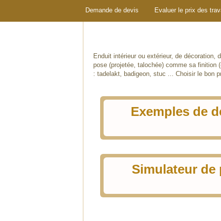
Demande de devis
Evaluer le prix des tra
Enduit intérieur ou extérieur, de décoration, 
pose (projetée, talochée) comme sa finition (
: tadelakt, badigeon, stuc ... Choisir le bon 
Exemples de d
chiffrés par des entreprises 
Simulateur de 
de travaux d'enduis