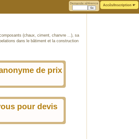
Demande référence
Accès/Inscription
☛
es composants (chaux, ciment, chanvre ...), sa
pelations dans le bâtiment et la construction
anonyme de prix
duiseurs locaux
ous pour devis
 des enduiseurs locaux