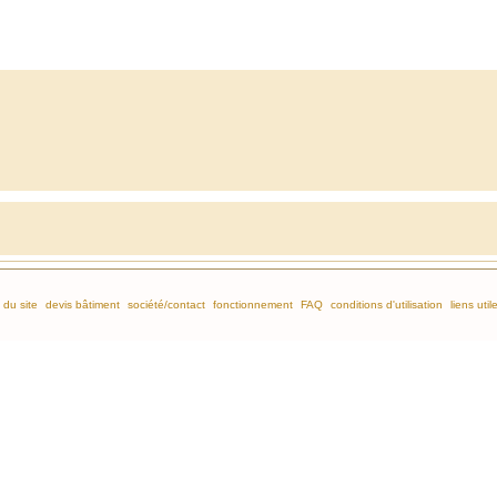
 du site
devis bâtiment
société/contact
fonctionnement
FAQ
conditions d'utilisation
liens util