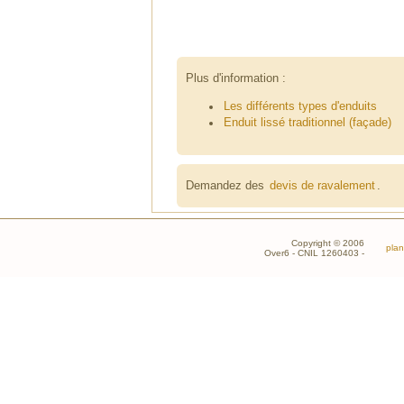
Plus d'information :
Les différents types d'enduits
Enduit lissé traditionnel (façade)
Demandez des
devis de ravalement
.
Copyright © 2006
plan
Over6 - CNIL 1260403 -