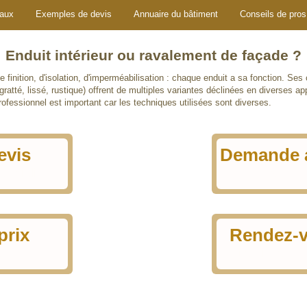
vaux
Exemples de devis
Annuaire du bâtiment
Conseils de pros
Enduit intérieur ou ravalement de façade ?
de finition, d'isolation, d'imperméabilisation : chaque enduit a sa fonction. S
gratté, lissé, rustique) offrent de multiples variantes déclinées en diverses ap
professionnel est important car les techniques utilisées sont diverses.
evis
Demande 
spécialisées
aux en
prix
Rendez-v
age
gratuits avec