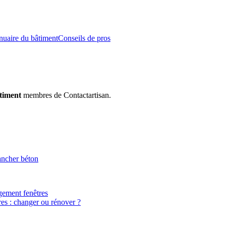
uaire du bâtiment
Conseils de pros
âtiment
membres de Contactartisan.
ancher béton
ement fenêtres
res : changer ou rénover ?