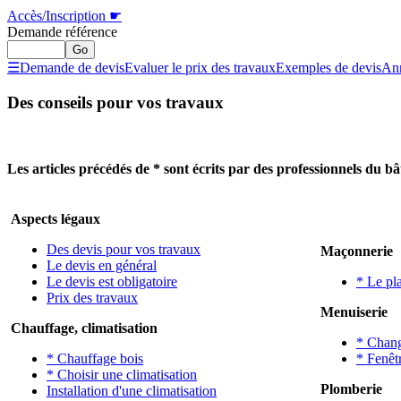
Accès/Inscription
☛
Demande référence
☰
Demande de devis
Evaluer le prix des travaux
Exemples de devis
Ann
Des conseils pour vos travaux
Les articles précédés de * sont écrits par des professionnels du b
Aspects légaux
Des devis pour vos travaux
Maçonnerie
Le devis en général
Le devis est obligatoire
* Le pl
Prix des travaux
Menuiserie
Chauffage, climatisation
* Chang
* Chauffage bois
* Fenêt
* Choisir une climatisation
Plomberie
Installation d'une climatisation