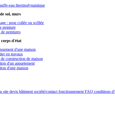
auffe-eau thermodynamique
de sol, murs
age : pose collée ou scéllée
e peinture
 de peintures
corps d'état
ssement d'une maison
tier en travaux
t de construction de maison
ion d'un appartement
ion d'une maison
u site
devis bâtiment
société/contact
fonctionnement
FAQ
conditions d'u