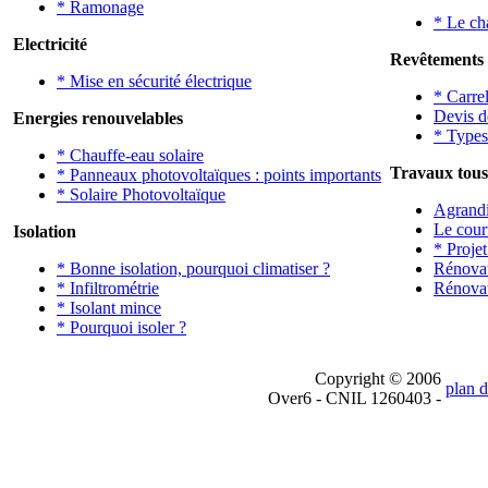
* Ramonage
* Le ch
Electricité
Revêtements 
* Mise en sécurité électrique
* Carrel
Devis d
Energies renouvelables
* Types
* Chauffe-eau solaire
Travaux tous 
* Panneaux photovoltaïques : points importants
* Solaire Photovoltaïque
Agrandi
Le cour
Isolation
* Proje
* Bonne isolation, pourquoi climatiser ?
Rénovat
* Infiltrométrie
Rénovat
* Isolant mince
* Pourquoi isoler ?
Copyright © 2006
plan d
Over6 - CNIL 1260403 -